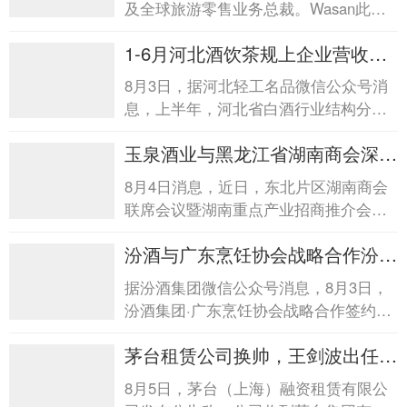
及全球旅游零售业务总裁。Wasan此前
在宝洁任职近28年，将接替已于2026年
1-6月河北酒饮茶规上企业营收
4月调任帝亚吉欧北美区总...
173.11亿1-6月河北酒饮茶规上企
8月3日，据河北轻工名品微信公众号消
业营收173.11亿
息，上半年，河北省白酒行业结构分化
明显，低度、小瓶轻量化酒开发加快，
玉泉酒业与黑龙江省湖南商会深化
消费场景向日常休闲、亲...
合作玉泉酒业与黑龙江省湖南商会
8月4日消息，近日，东北片区湖南商会
深化合作
联席会议暨湖南重点产业招商推介会在
哈尔滨圆满落幕。会后，黑龙江省湖南
汾酒与广东烹饪协会战略合作汾酒
商会诚挚答谢玉泉酒业在...
与广东烹饪协会战略合作
据汾酒集团微信公众号消息，8月3日，
汾酒集团·广东烹饪协会战略合作签约暨
汾酒粤菜文化交流座谈会在汾酒举行。
茅台租赁公司换帅，王剑波出任董
座谈会上，双方...
事长茅台租赁公司换帅，王剑波出
8月5日，茅台（上海）融资租赁有限公
任董事长