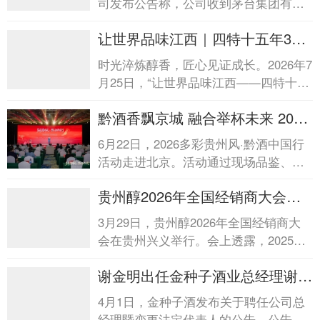
司发布公告称，公司收到茅台集团有关
任免文件，王剑波任公司董事长，免去
让世界品味江西｜四特十五年30
李莉董事长职务。王剑波...
周年荣光盛典圆满...让世界品味江
时光淬炼醇香，匠心见证成长。2026年7
西｜四特十五年30周年荣光盛典
月25日，“让世界品味江西——四特十五
圆满...
年30周年荣光盛典”在南昌隆重举行。...
黔酒香飘京城 融合举杯未来 2026
多彩贵州风・黔...黔酒香飘京城
6月22日，2026多彩贵州风·黔酒中国行
融合举杯未来 2026多彩贵州风・
活动走进北京。活动通过现场品鉴、产
黔...
品展示、产业宣讲等多种形式，集中推
贵州醇2026年全国经销商大会在
介贵州酱酒、黔茶...
贵州召开贵州醇2026年全国经销
3月29日，贵州醇2026年全国经销商大
商大会在贵州召开
会在贵州兴义举行。会上透露，2025
年，贵州醇实现触底反弹，春节开门红
谢金明出任金种子酒业总经理谢金
增长25%。渠道信心全面修复...
明出任金种子酒业总经理
4月1日，金种子酒发布关于聘任公司总
经理暨变更法定代表人的公告。公告显