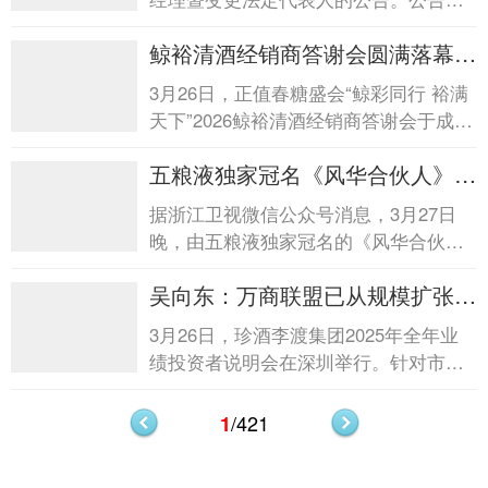
示，经公司董事会提名委员会审核，公
鲸裕清酒经销商答谢会圆满落幕鲸
司董事会同意聘任谢金明...
裕清酒经销商答谢会圆满落幕
3月26日，正值春糖盛会“鲸彩同行 裕满
天下”2026鲸裕清酒经销商答谢会于成都
世纪城天堂洲际大饭店温情启幕。答谢
五粮液独家冠名《风华合伙人》开
会上，鲸...
播五粮液独家冠名《风华合伙人》
据浙江卫视微信公众号消息，3月27日
开播
晚，由五粮液独家冠名的《风华合伙
人》在浙江卫视正式播出。据悉，该节
吴向东：万商联盟已从规模扩张转
目由吴彦祖担任“风华...
向质量优先吴向东：万商联盟已从
3月26日，珍酒李渡集团2025年全年业
规模扩张转向质量优先
绩投资者说明会在深圳举行。针对市场
关注的商业模式与产品创新，珍酒李渡
集团董事长吴向东表示，白...
/421
1