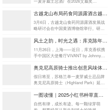
一麦芽威士忌酒厂在2026艾威奖
中国区三...
（ICONS OF WHISKY）中国区评选
古越龙山布局药食同源露酒古越龙
中，一举斩获三项大。其...
山布局药食同源露酒
3月6日，古越龙山食药同源露酒发展战
略研讨会在中国黄酒博物馆举行。研讨
会上，绍兴黄酒集团（古越龙山）党委
风土之韵，时光之遇：库克陈年香
书记、董事长孙爱保表示...
槟第173版优雅面...风土之韵，时
11月26日，上海——近日，库克香槟携
光之遇：库克陈年香槟第173版优
手中国区大使餐厅VIVANT by Johnny
雅面...
Pham于上海举行库克陈年香槟第173版
奥克尼高原骑士推出创意风味体
发布暨VIVANT餐...
验，诠释节日仪式...奥克尼高原骑
假日将至，苏格兰单一麦芽威士忌品牌
士推出创意风味体验，诠释节日仪
奥克尼高原骑士（Highland Park）延续
式...
其“自在一屿，风味无他”的品牌精神，
一图读懂｜2025小红书种草直达
与独具特色...
峰会一图读懂｜2025小红书种草
自然有律，成长有迹。每一颗绿芽萌
直达峰会
发，都要经历从新生到破土的跨越，这