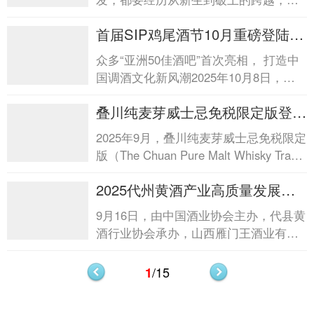
是一次勇敢的抉择，也是迈向未知的挑
首届SIP鸡尾酒节10月重磅登陆上
战。然而真正的生长，从来...
海首届SIP鸡尾酒节10月重磅登陆
众多“亚洲50佳酒吧”首次亮相， 打造中
上海
国调酒文化新风潮2025年10月8日，上
海—— 由国际知名烈酒集团保乐...
叠川纯麦芽威士忌免税限定版登陆
全球免税渠道叠川纯麦芽威士忌免
2025年9月，叠川纯麦芽威士忌免税限定
税限定版登陆全球免税渠道
版（The Chuan Pure Malt Whisky Travel
Exclusive Edition）正式登陆新加坡樟宜
2025代州黄酒产业高质量发展大
国际机场以及泰...
会举办2025代州黄酒产业高质量
9月16日，由中国酒业协会主办，代县黄
发展大会举办
酒行业协会承办，山西雁门王酒业有限
公司协办的主题为“问道黍香，共酿华
章”的2025代...
/15
1