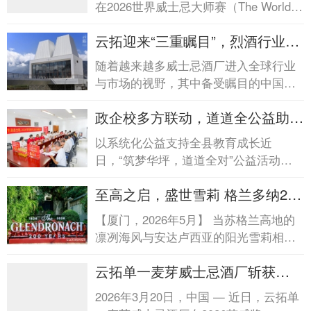
在2026世界威士忌大师赛（The World
2026世界...
Whisky Masters 2026）中，与来自全球
云拓迎来“三重瞩目”，烈酒行业、
各产区参赛酒款共同角...
国际媒体与建...云拓迎来“三重瞩
随着越来越多威士忌酒厂进入全球行业
目”，烈酒行业、国际媒体与建...
与市场的视野，其中备受瞩目的中国威
士忌酒厂之一——云拓单一麦芽威士忌
政企校多方联动，道道全公益助考
酒厂，正以一...
行动落地华坪政企校多方联动，道
以系统化公益支持全县教育成长近
道全公益助考行动落地华坪
日，“筑梦华坪，道道全对”公益活动在
云南华坪顺利开展。本次活动由道道全
至高之启，盛世雪莉 格兰多纳200
联合峰学未来等...
周年盛典暨56年...至高之启，盛世
【厦门，2026年5月】 当苏格兰高地的
雪莉 格兰多纳200周年盛典暨56
凛冽海风与安达卢西亚的阳光雪莉相
年...
遇，格兰多纳（The Glendronach）便开
云拓单一麦芽威士忌酒厂斩获
启了其绵延两个世纪的风味...
2026艾威奖中国区三...云拓单一
2026年3月20日，中国 — 近日，云拓单
麦芽威士忌酒厂斩获2026艾威奖