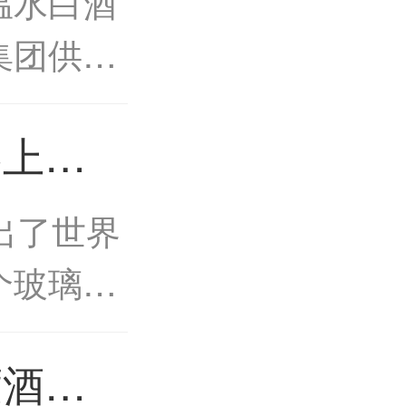
温水白酒
亿元
集团供应
股集团控
界上最
限公司成
英博推
出了世界
啤酒瓶
个玻璃瓶
0克的玻
度酒类
17%的