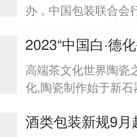
四届中国酒类包
办，中国包装联合会
发展论坛成功举
部和励展（中国）投
2023“中国白·德
司承办的“第四届中国
端酒器具展重磅
装创新发展论坛&rdq..
高端茶文化世界陶瓷之
2023“中国白·德
化,陶瓷制作始于新石
端酒器具展重磅
兴于唐宋,盛于明清,
酒类包装新规9月
瓷文化发祥地之一。