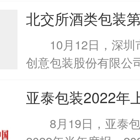
发区管理委员会近日
北交所酒类包装
锐酒类包装产业链科
倒计时北交所酒
投资框架协议。中锐集.
10月12日，深圳
第一股倒计时
创意包装股份有限公
所上会。如果此次能
亚泰包装2022年
会上市，柏星龙有望
扭亏为盈亚泰包装2
所酒类包装第一股。据.
8月19日，亚泰包
年上半年扭亏为