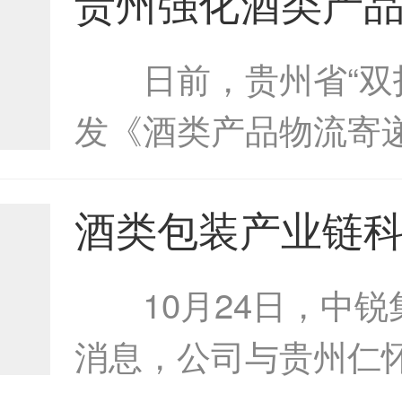
贵州强化酒类产
833075.BJ）举行线
寄递监管贵州强
钟”上市仪式，...
日前，贵州省“双打
产品物流寄递监
发《酒类产品物流寄
节保知打假协作机制
酒类包装产业链
由省市场监管局、省
落户仁怀酒类包
省交通运...
10月24日，中锐
链科技园落户仁
消息，公司与贵州仁