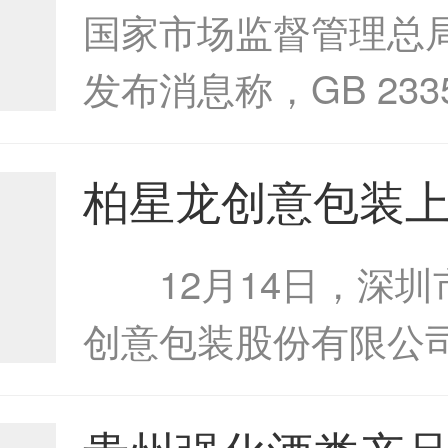
酒类包装新规9月
以“白”见...
国家市场监督管理总
发布消息称，GB 2335
2021《限制商品过
柏星龙创意包装
食品和化妆品》强制
星龙创意包装上
准将于2023年9月起
12月14日，深圳
新...
创意包装股份有限公
简称：柏星龙，股票