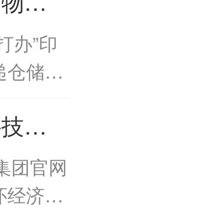
品物流
上“云敲
化酒类
办”印
管
递仓储环
》，明确
科技园
公安厅、
装产业
集团官网
怀
怀经济开