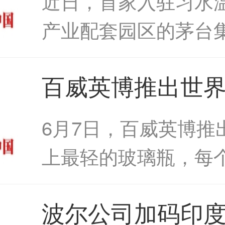
近日，首家入驻习水
2021年收入2.2
程...
产业配套园区的茅台
商——由江苏中彩控
百威英博推出世
股的四川中飞包装有
轻的啤酒瓶百威
立的贵州省...
6月7日，百威英博推
出世界上最轻的
上最轻的玻璃瓶，每
重150克，与此前18
波尔公司加码印
璃瓶相比，新瓶可减少