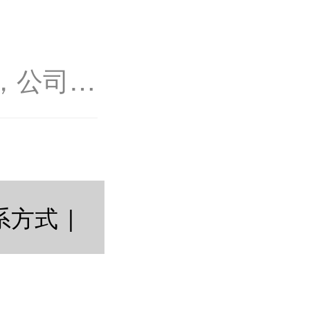
码印度
威...
l
面称，公司预
业务将显
续特性，
等...
系方式
|