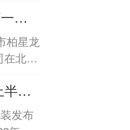
签订了中
第一股
技园项目
类包装
..
市柏星龙
司在北交
够成功过
上半年
成为北交
022
..
装发布
盈