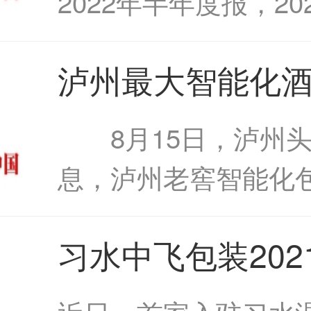
2022年半年度报，20
半年实现营业收入5409
泸州最大智能化
元，同比增加2.78%
装中心明年投用
挂牌公司股东的净利
8月15日，泸州头
大智能化酒类包
2,623....
息，泸州老窖智能化
明年投用
技改项目建设正在加
习水中飞包装202
目前，项目主体施工
入2.2亿元习水中
50%，预计今年完成