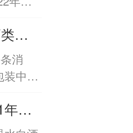
22年上
.79万
酒类包
，归属于
泸州最
润
条消
装中心
包装中心
快推进，
1年收
完成了
飞包装
主体工