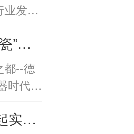
装创新
行业发展
办
资有限公
化瓷”高
酒类包
来袭！
.
都--德
化瓷”高
器时代,
来袭！
是中国陶
起实施
德化陶瓷