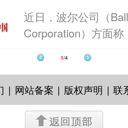
包装波尔公司加
二氧化碳排放量。目前百
近日，波尔公司（Bal
酒类包装
Corporation）方
计其在印度的铝包装
/4
1
著增长。因铝的可持
苏打水、葡萄酒和烈性酒
们
|
网站备案
|
版权声明
|
联