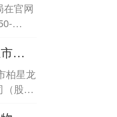
起实施
局在官网
0-
度包装要求
上市柏
性国家标
市
实施。
市柏星龙
司（股票
代码：