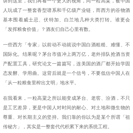
讲到这里，我们再看一个更大的视角，同一粒高粱，被中国
人玩成了一整套香型谱系和千亿级产业链，而西方的谷物酒
基本围着威士忌、伏特加、白兰地几种大类打转。谁更会
「发挥粮食价值」？酒友们自己心里有数。
一些西方「专家」以前动不动就说中国白酒粗糙、难懂、不
国际化。结果呢？茅台市值冲上两万亿，老外排队抢酒当资
产配置工具，研究论文一篇篇写，连美国的酒厂都开始学固
态发酵、学用曲。这背后就是一个信号，不要低估中国人在
「从一粒粮食里榨出文明」地水平。
在我看来，一粒高粱之所以能变成茅台、老窖、汾酒，不只
是工艺差异，更是中国人对时间的耐心、对土地和微生物的
尊重、对长期主义的坚持。我们靠的你以为是某个所谓「祖
传秘方」，其实是一整套代代积累下来的系统工程。