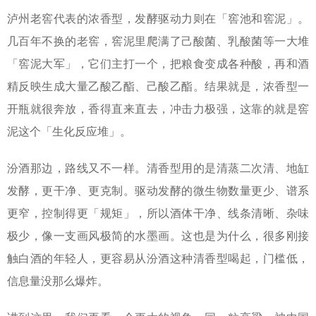
泸州老窖代表的浓香型，发酵驱动力则在「窖池和窖泥」。
几百年不换的老窖，窖泥里爬满了己酸菌、乳酸菌等一大堆
「窖泥大军」，它们主打一个，把粮食变成各种酸，再和酒
精反映生成大量乙酸乙酯、己酸乙酯。结果就是，浓香型一
开瓶就很奔放，香得直来直去，冲击力极强，这靠的就是窖
泥这个「生化反应堆」。
汾酒那边，路线又不一样。清香型用的是清蒸二次清、地缸
发酵，更干净、更克制。驱动发酵的微生物数量更少、谱系
更窄，控制得更「规矩」，所以酒体干净、线条清晰、杂味
极少，像一支画风极简的水墨画。这也是为什么，很多刚接
触白酒的年轻人，更容易从汾酒这种清香型喝起，门槛低，
信息量没那么爆炸。