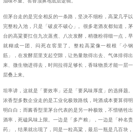
油味不重、窖香顶鼻地底层逻辑。
但茅台走的是完全相反的一条路，坚决不细粉，高粱几乎以
完整粒入池，只是「破皮不破心」。很多老酒友都知道，茅
台的高粱要扛住九次蒸煮、八次发酵，稍微粉得细一点，早
就糊成一团、闷死在窖里了。整粒高粱像一根根「小钢
筋」，在发酵层里支起空隙，让热量散得出去、气体排得出
来、微生物进得去，时间拉得足够长，香味物质才能一层一
层叠上来。
坦率讲，这就是「要效率」还是「要风味厚度」的选择题。
浓香型多数企业走的是工业化极致路线，吨酒成本要算得明
明白白；而酱香型里茅台代表的是另一种极致，不惜牺牲出
酒率，死磕风味上限。一边是「多产粮」，一边是「种名贵
药」，结果就出现了，同是一粒高粱，最后一瓶是几百块，